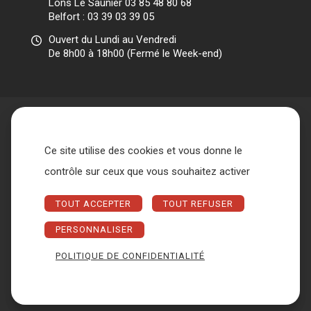
Lons Le Saunier 03 85 48 80 68
Belfort : 03 39 03 39 05
Ouvert du Lundi au Vendredi
De 8h00 à 18h00 (Fermé le Week-end)
Ce site utilise des cookies et vous donne le
Accueil
L’association
contrôle sur ceux que vous souhaitez activer
Qui sommes nous ?
Nos missions
Les différents acteurs
TOUT ACCEPTER
TOUT REFUSER
Conseil d’administration et Bureau
Métiers
Espace entreprise
Nous contacter
FAQ
PERSONNALISER
POLITIQUE DE CONFIDENTIALITÉ
Copyright © 2026 ARIQ BTP -
Mentions Légales
-
Gestion des
cookies
Création
Akyos
Communication © - Tous droits
réservés