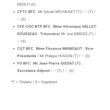
RIDOLFI (S)
CFTC BFC
: Mr Sylvain MICHAUDET (T) / — (T) /
— (S)
CFE-CGC BTP BFC
:
Mme Véronique VALLET-
ROUSSEAU : Trésorière/
Mr Joel BARGES (T) /
— (S)
CGT BFC
:
Mme Florence MANIGAUT :
Vice-
Présidente
/ Mr Philippe HUSSON (T) / — (S)
FO BFC
:
Mr Jean-Pierre GISSAT (T) :
Secrétaire-Adjoint
/ — (T) / — (S)
*T = Titulaire / S = Suppléant