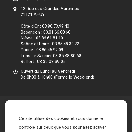
12 Rue des Grandes Varennes
21121 AHUY
Côte d'Or : 03.80.73.99.40
Besançon : 03.81.66.08.60
Nièvre : 03.86.61.81.10
Saône et Loire : 03.85.48.32.72
Yonne : 03.86.46.92.09
Lons Le Saunier 03 85 48 80 68
Belfort : 03 39 03 39 05
Ouvert du Lundi au Vendredi
De 8h00 à 18h00 (Fermé le Week-end)
Ce site utilise des cookies et vous donne le
Accueil
L’association
contrôle sur ceux que vous souhaitez activer
Qui sommes nous ?
Nos missions