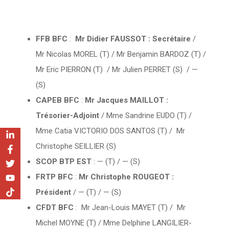
FFB BFC
:
Mr
Didier FAUSSOT : Secrétaire
/
Mr Nicolas MOREL (T) / Mr Benjamin BARDOZ (T) /
Mr Eric PIERRON (T) / Mr Julien PERRET (S) / —
(S)
CAPEB BFC
:
Mr
Jacques MAILLOT :
Trésorier-Adjoint
/ Mme Sandrine EUDO (T) /
Mme Catia VICTORIO DOS SANTOS (T) / Mr
Christophe SEILLIER (S)
SCOP BTP EST
: — (T) / — (S)
FRTP BFC
:
Mr
Christophe ROUGEOT :
Président
/ — (T) / — (S)
CFDT BFC
: Mr Jean-Louis MAYET (T) / Mr
Michel MOYNE (T) / Mme Delphine LANGILIER-