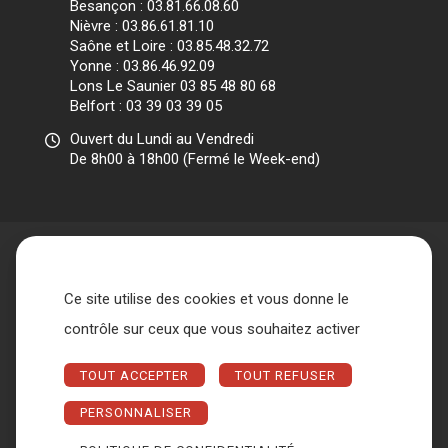
Besançon : 03.81.66.08.60
Nièvre : 03.86.61.81.10
Saône et Loire : 03.85.48.32.72
Yonne : 03.86.46.92.09
Lons Le Saunier 03 85 48 80 68
Belfort : 03 39 03 39 05
Ouvert du Lundi au Vendredi
De 8h00 à 18h00 (Fermé le Week-end)
Ce site utilise des cookies et vous donne le
Accueil
L’association
contrôle sur ceux que vous souhaitez activer
Qui sommes nous ?
Nos missions
Les différents acteurs
TOUT ACCEPTER
TOUT REFUSER
Conseil d’administration et Bureau
Métiers
Espace entreprise
Nous contacter
FAQ
PERSONNALISER