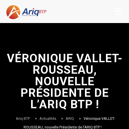
Skip
to
content
VÉRONIQUE VALLET-
ROUSSEAU,
NOUVELLE
PRÉSIDENTE DE
L’ARIQ BTP !
Ariq BTP
>
Actualités
>
ARIQ
>
Véronique VALLET-
ROUSSEAU, nouvelle Présidente de l’ARIQ BTP !