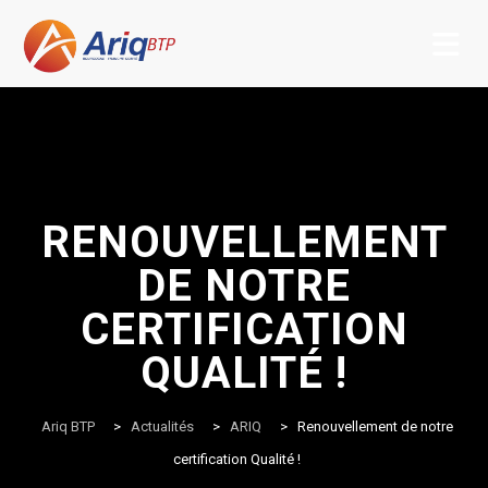
Skip
to
content
RENOUVELLEMENT
DE NOTRE
CERTIFICATION
QUALITÉ !
Ariq BTP
>
Actualités
>
ARIQ
>
Renouvellement de notre
certification Qualité !