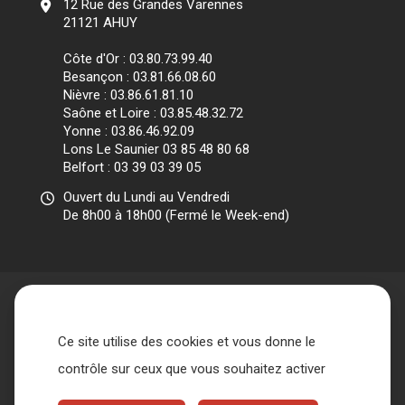
12 Rue des Grandes Varennes
21121 AHUY
Côte d'Or : 03.80.73.99.40
Besançon : 03.81.66.08.60
Nièvre : 03.86.61.81.10
Saône et Loire : 03.85.48.32.72
Yonne : 03.86.46.92.09
Lons Le Saunier 03 85 48 80 68
Belfort : 03 39 03 39 05
Ouvert du Lundi au Vendredi
De 8h00 à 18h00 (Fermé le Week-end)
Ce site utilise des cookies et vous donne le
Accueil
L’association
contrôle sur ceux que vous souhaitez activer
Qui sommes nous ?
Nos missions
Les différents acteurs