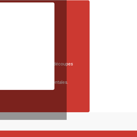
ÉS
trie (prises de mesures, découpes
de sécurité et environnementales.