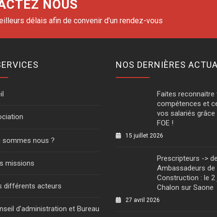
ACTEZ NOUS
lleurs délais afin de convenir d’un rendez-vous
SERVICES
NOS DERNIÈRES ACTUA
il
Faites reconnaitre
compétences et ce
vos salariés grâc
ociation
FOE !
15 juillet 2026
i sommes nous ?
Prescripteurs -> d
s missions
Ambassadeurs de 
Construction : le 2 
 différents acteurs
Chalon sur Saone
27 avril 2026
seil d’administration et Bureau