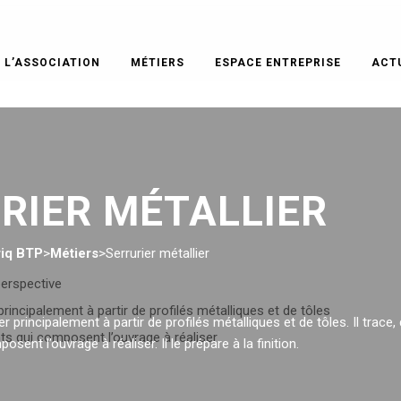
L’ASSOCIATION
MÉTIERS
ESPACE ENTREPRISE
ACT
RIER MÉTALLIER
iq BTP
>
Métiers
>
Serrurier métallier
perspective
 principalement à partir de profilés métalliques et de tôles
er principalement à partir de profilés métalliques et de tôles. Il trace,
nts qui composent l’ouvrage à réaliser
sent l’ouvrage à réaliser. Il le prépare à la finition.