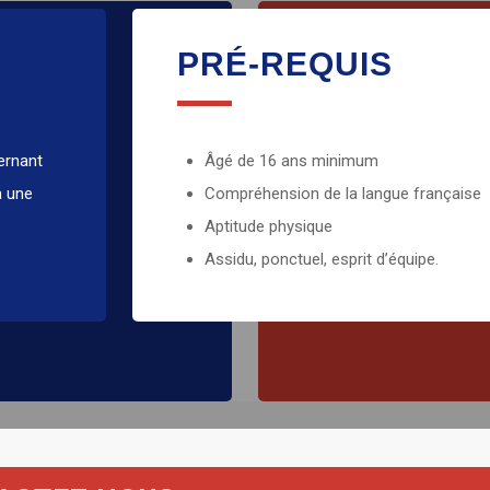
LES QUALIT
PRÉ-REQUIS
Minutie
Rigueur
ternant
Âgé de 16 ans minimum
Organisation
à une
Compréhension de la langue française
Autonomie
Aptitude physique
Compétences en géomé
Assidu, ponctuel, esprit d’équipe.
et élaboration de plan)
Respecter les normes 