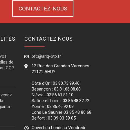
CONTACTEZ-NOUS
LITÉS
CONTACTEZ NOUS
 vos
bfc@ariq-btp.fr
lles de
12 Rue des Grandes Varennes
e au CQP
21121 AHUY
Côte d'Or : 03.80.73.99.40
Besançon : 03.81.66.08.60
evenez
Nièvre : 03.86.61.81.10
la
Saône et Loire : 03.85.48.32.72
juin à
Yonne : 03.86.46.92.09
Lons Le Saunier 03 85 48 80 68
Belfort : 03 39 03 39 05
Ouvert du Lundi au Vendredi