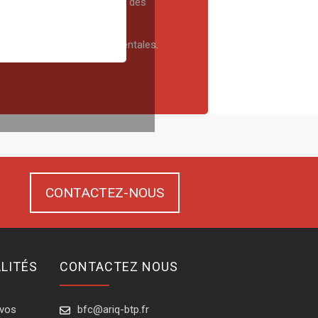
n et sensibilité à l’harmonie des
de sécurité et environnementales.
CONTACTEZ-NOUS
LITÉS
CONTACTEZ NOUS
 vos
bfc@ariq-btp.fr