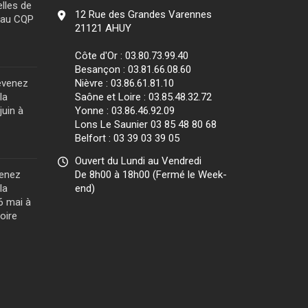
lles de
12 Rue des Grandes Varennes
e au CQP
21121 AHUY
Côte d'Or : 03.80.73.99.40
Besançon : 03.81.66.08.60
evenez
Nièvre : 03.86.61.81.10
la
Saône et Loire : 03.85.48.32.72
juin à
Yonne : 03.86.46.92.09
Lons Le Saunier 03 85 48 80 68
Belfort : 03 39 03 39 05
Ouvert du Lundi au Vendredi
venez
De 8h00 à 18h00 (Fermé le Week-
la
end)
6 mai à
oire