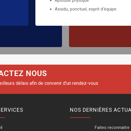
Aptitude physique
Goût pour la décoratio
Assidu, ponctuel, esprit d’équipe.
couleurs
Respecter les normes 
ACTEZ NOUS
lleurs délais afin de convenir d’un rendez-vous
SERVICES
NOS DERNIÈRES ACTUA
il
Faites reconnaitre