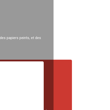
 des papiers peints, et des
ÉS
 à tout type de chantier