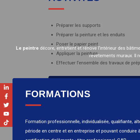
Préparer les supports
Préparer la peinture et les enduits
Poser le papier peint
Le peintre
décore, entretient et rénove l’intérieur des bâtim
Appliquer la peinture
revêtements muraux. Il ré
Effectuer l’ensemble des travaux de prépar
LES
FORMATIONS
Travailler sur des chantiers variés
Ambiance et cohésion
Formation professionnelle, individualisée, qualifiante, al
Fierté de la réalisation
période en centre et en entreprise et pouvant conduire 
Aventure humaine