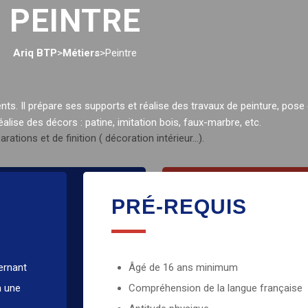
PEINTRE
Ariq BTP
>
Métiers
>
Peintre
ents. Il prépare ses supports et réalise des travaux de peinture, pose
alise des décors : patine, imitation bois, faux-marbre, etc.
ations et de finition ( décoration intérieur…).
LES QUALIT
PRÉ-REQUIS
Minutieux
Précis
ternant
Âgé de 16 ans minimum
Polyvalent
à une
Compréhension de la langue française
Capacités d’adaptation