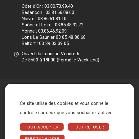
Côte d'Or : 03.80.73.99.40
Besançon : 03.81.66.08.60
Nièvre : 03.86.61.81.10
Saône et Loire : 03.85.48.32.72
Yonne : 03.86.46.92.09
Lons Le Saunier 03 85 48 80 68
Belfort : 03 39 03 39 05
Ouvert du Lundi au Vendredi
De 8h00 à 18h00 (Fermé le Week-end)
Ce site utilise des cookies et vous donne le
Accueil
L’association
contrôle sur ceux que vous souhaitez activer
Qui sommes nous ?
Nos missions
Les différents acteurs
TOUT ACCEPTER
TOUT REFUSER
Conseil d’administration et Bureau
Métiers
Espace entreprise
Nous contacter
FAQ
PERSONNALISER