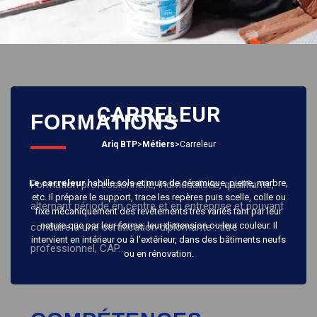
CARRELEUR
FORMATIONS
Ariq BTP
>
Métiers
>
Carreleur
Le carreleur
habille sols et murs de céramique, pierre, marbre,
Formation professionnelle, individualisée, qualifiante,
etc. Il prépare le support, trace les repères puis scelle, colle ou
alternant période en centre et en entreprise et pouvant
fixe mécaniquement des revêtements très variés tant par leur
nature que par leur forme, leur dimension ou leur couleur. Il
conduire à une certification diplômante : titre
intervient en intérieur ou à l’extérieur, dans des bâtiments neufs
professionnel, CAP…
ou en rénovation.