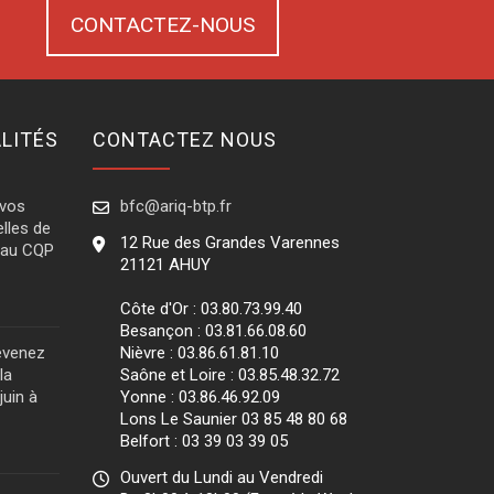
CONTACTEZ-NOUS
LITÉS
CONTACTEZ NOUS
 vos
bfc@ariq-btp.fr
lles de
12 Rue des Grandes Varennes
e au CQP
21121 AHUY
Côte d'Or : 03.80.73.99.40
Besançon : 03.81.66.08.60
evenez
Nièvre : 03.86.61.81.10
la
Saône et Loire : 03.85.48.32.72
juin à
Yonne : 03.86.46.92.09
Lons Le Saunier 03 85 48 80 68
Belfort : 03 39 03 39 05
Ouvert du Lundi au Vendredi