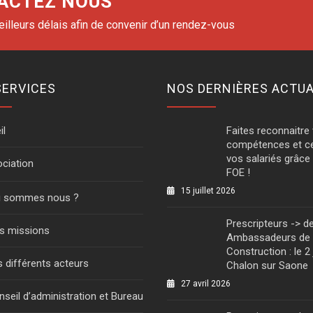
ACTEZ NOUS
lleurs délais afin de convenir d’un rendez-vous
SERVICES
NOS DERNIÈRES ACTUA
il
Faites reconnaitre
compétences et ce
vos salariés grâc
ociation
FOE !
15 juillet 2026
i sommes nous ?
Prescripteurs -> d
s missions
Ambassadeurs de 
Construction : le 2 
 différents acteurs
Chalon sur Saone
27 avril 2026
seil d’administration et Bureau