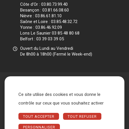
Côte d'Or : 03.80.73.99.40
Besançon : 03.81.66.08.60
Nièvre : 03.86.61.81.10
Saône et Loire : 03.85.48.32.72
Yonne : 03.86.46.92.09
Lons Le Saunier 03 85 48 80 68
Belfort : 03 39 03 39 05
Ouvert du Lundi au Vendredi
De 8h00 à 18h00 (Fermé le Week-end)
Ce site utilise des cookies et vous donne le
Accueil
L’association
contrôle sur ceux que vous souhaitez activer
Qui sommes nous ?
Nos missions
Les différents acteurs
TOUT ACCEPTER
TOUT REFUSER
Conseil d’administration et Bureau
Métiers
Espace entreprise
Nous contacter
FAQ
PERSONNALISER