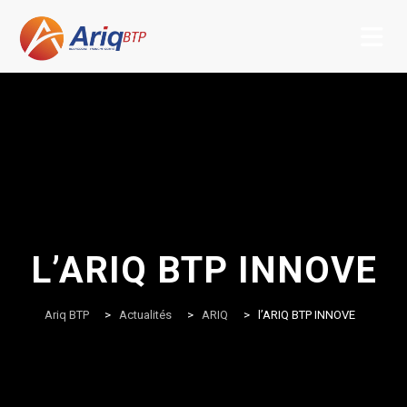
Skip
to
content
L’ARIQ BTP INNOVE
Ariq BTP
>
Actualités
>
ARIQ
>
l’ARIQ BTP INNOVE