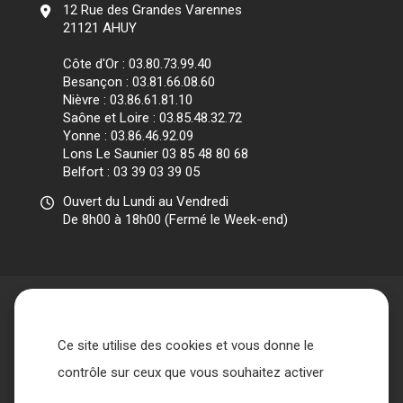
12 Rue des Grandes Varennes
21121 AHUY
Côte d'Or : 03.80.73.99.40
Besançon : 03.81.66.08.60
Nièvre : 03.86.61.81.10
Saône et Loire : 03.85.48.32.72
Yonne : 03.86.46.92.09
Lons Le Saunier 03 85 48 80 68
Belfort : 03 39 03 39 05
Ouvert du Lundi au Vendredi
De 8h00 à 18h00 (Fermé le Week-end)
Ce site utilise des cookies et vous donne le
Accueil
L’association
contrôle sur ceux que vous souhaitez activer
Qui sommes nous ?
Nos missions
Les différents acteurs